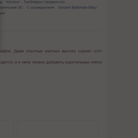
ты
Каталог
Грейпфрут (жидкости)
аленькие ЭС
С охлаждением
Smoant Battlestar Baby
цах
вафли. Даже опытные знатоки высоко оценят этот
одится, и к нему можно добавить курительные смеси