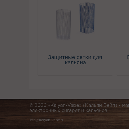
Защитные сетки для
кальяна
© 2026 «Kalyan-Vape» (Кальян Вейп) -
ма
электронных сигарет и кальянов
info@kalyan-vape.ru