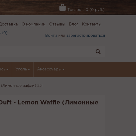
Товаров: 0 (0 руб.)
Доставка
О компании
Отзывы
Блог
Контакты
 (
0
)
Войти
или
зарегистрироваться
есь
Уголь
Аксессуары
e (Лимонные вафли) 25г
Duft - Lemon Waffle (Лимонные