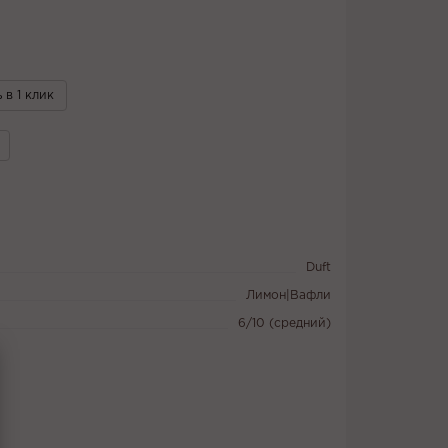
 в 1 клик
Duft
Лимон|Вафли
6/10 (средний)