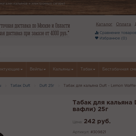
магазин кальянов и электронных сигарет
точная доставка по Москве и Области
Каталог
Оплата
ая доставка при заказе от 4000 руб.*
Сравнение товаров
Избранное (
0
)
ектующие
Вейпы
Кальяны
Табак
Бестабачная см
ы
Табак Duft
Duft 25г
Табак для кальяна Duft - Lemon Waffl
Табак для кальяна 
вафли) 25г
242 руб.
Цена:
Артикул:
#309821