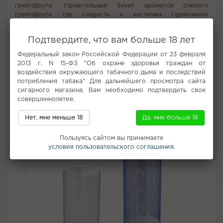
грейпфрута. Удивительный букет ароматов спелого
грейпфрута, где сладость и кислинка гармонично
переплетаются. Нюансы щавеля добавляют травянистую
нотку, при этом не перебивая основной мелодии. В итоге
Подтвердите, что вам больше 18 лет
получается богатый, многогранный и оригинальный вкус.
Федеральный закон Российской Федерации от 23 февраля
Вкус:
Безаромка
2013 г. N 15-ФЗ "Об охране здоровья граждан от
Все вкусы табака для кальяна Frigate
воздействия окружающего табачного дыма и последствий
потребления табака" Для дальнейшего просмотра сайта
сигарного магазина, Вам необходимо подтвердить свое
Не забудьте купить
совершеннолетие.
Нет, мне меньше 18
Да, мне больше 18
Пользуясь сайтом вы принимаете
условия пользовательского соглашения.