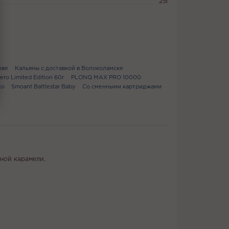
25г
ове
Кальяны с доставкой в Волоколамске
ero Limited Edition 60г
PLONQ MAX PRO 10000
co
Smoant Battlestar Baby
Со сменными картриджами
ной карамели.