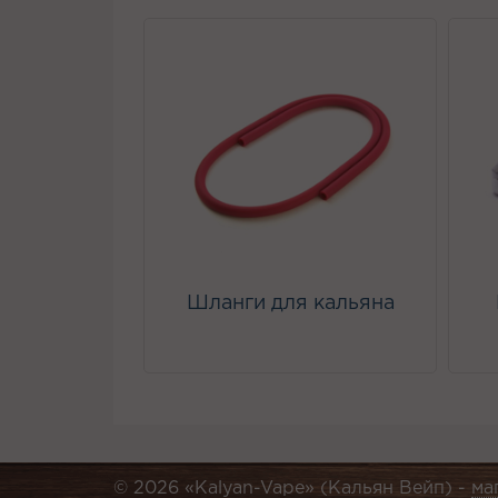
Шланги для кальяна
© 2026 «Kalyan-Vape» (Кальян Вейп) -
ма