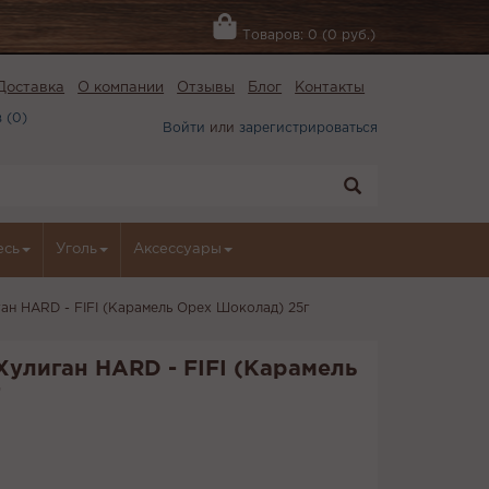
Товаров: 0 (0 руб.)
Доставка
О компании
Отзывы
Блог
Контакты
 (
0
)
Войти
или
зарегистрироваться
есь
Уголь
Аксессуары
ган HARD - FIFI (Карамель Орех Шоколад) 25г
Хулиган HARD - FIFI (Карамель