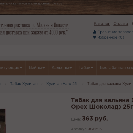
магазин кальянов и электронных сигарет
точная доставка по Москве и Области
Каталог
Оплата
ая доставка при заказе от 4000 руб.*
Сравнение товаров
Избранное (
0
)
ектующие
Вейпы
Кальяны
Табак
Бестабачная см
ы
Табак Хулиган
Хулиган Hard 25г
Табак для кальяна Хули
Табак для кальяна 
Орех Шоколад) 25г
363 руб.
Цена:
Артикул:
#312515