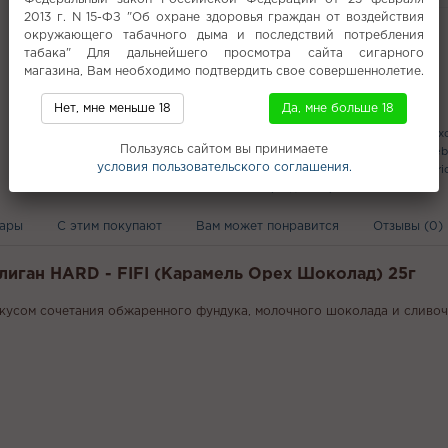
Фасовка
2013 г. N 15-ФЗ "Об охране здоровья граждан от воздействия
Все характеристики
окружающего табачного дыма и последствий потребления
табака" Для дальнейшего просмотра сайта сигарного
магазина, Вам необходимо подтвердить свое совершеннолетие.
Популярное
Нет, мне меньше 18
Да, мне больше 18
Табак для кальяна с доставкой в Чех
Пользуясь сайтом вы принимаете
Кальяны с доставкой Куровске
Seb
условия пользовательского соглашения.
Дымный табак для кальяна
Cocobri
Хвоя (жидкости)
вары
С этим покупают
Вам может понравится
Отзывы (0)
улиган HARD - FIFI (Карамель Орех Шоколад) 25г
кусом сочетания обжаренного фундука, молочного шоколада и сливоч