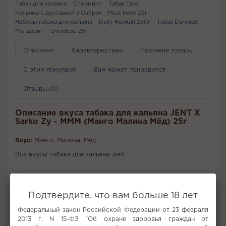
Табак для кальяна
Сперминт
Табак Take
Кальяны с доставкой в Озёрах
Must Have 25г
Наборы табака для кальяна
Daily Hookah 250г
Табак Darkside
Мандарин
Overdose 25г
Описание
Характеристики
Похожие товары
С этим покупают
Вам может понравится
Отзывы (0)
Описание вкуса табака для кальяна JENT X
Sarko Zy - MMM (Манго Малина Мёд) 25г
Вкус:
Манго, Малина, Мед
Все вкусы табака для кальяна Jent
Не забудьте купить
Подтвердите, что вам больше 18 лет
Федеральный закон Российской Федерации от 23 февраля
2013 г. N 15-ФЗ "Об охране здоровья граждан от