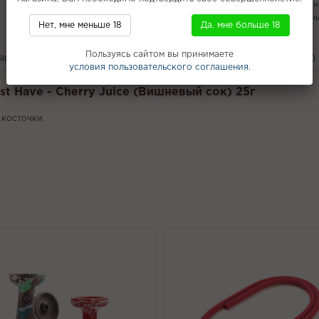
Одноразовые мундштуки
Импортн
Шалфей
Вкус сладостей
Кальяны
Нет, мне меньше 18
Да, мне больше 18
Tabu Team Hit 50г
Пользуясь сайтом вы принимаете
вары
С этим покупают
Вам может понравится
Отзывы (0)
условия пользовательского соглашения.
st Have - Cherry Juice (Вишневый сок) 25г
 косточки.