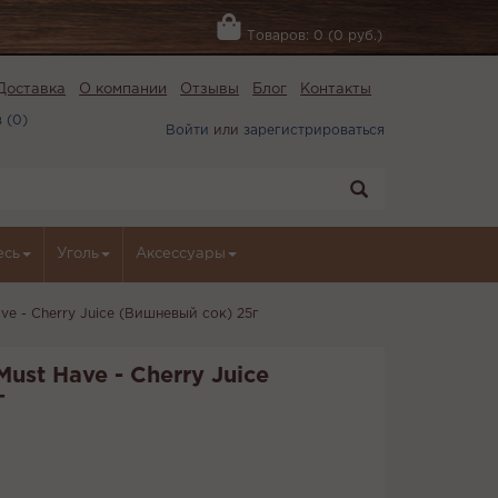
Товаров: 0 (0 руб.)
Доставка
О компании
Отзывы
Блог
Контакты
 (
0
)
Войти
или
зарегистрироваться
есь
Уголь
Аксессуары
ve - Cherry Juice (Вишневый сок) 25г
ust Have - Cherry Juice
г