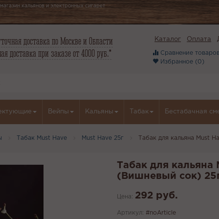
магазин кальянов и электронных сигарет
точная доставка по Москве и Области
Каталог
Оплата
ая доставка при заказе от 4000 руб.*
Сравнение товаров
Избранное (
0
)
ектующие
Вейпы
Кальяны
Табак
Бестабачная см
ы
Табак Must Have
Must Have 25г
Табак для кальяна Must Ha
Табак для кальяна M
(Вишневый сок) 25
292 руб.
Цена:
Артикул:
#noArticle