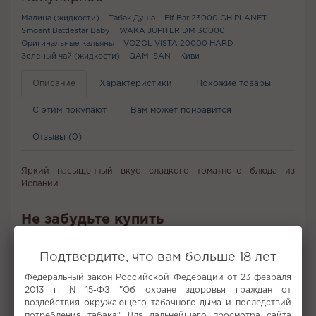
Малина (жидкости)
Табак Душа
Elf Bar 23000 GH PLANET
Smoant Battlestar Baby
WAKA JUPITER DM 30000
Оригинальные кальяны
VOZOL VISTA 20000 HARD
Зеленый чай (жидкости)
QAMI SAN
Киви
Описание
Характеристики
Похожие товары
С этим покупают
Вам может понравится
Отзывы (0)
Яркий насыщенный вкус сладкого томатного блюда из
Испании
Не забудьте купить
Подтвердите, что вам больше 18 лет
Федеральный закон Российской Федерации от 23 февраля
2013 г. N 15-ФЗ "Об охране здоровья граждан от
воздействия окружающего табачного дыма и последствий
потребления табака" Для дальнейшего просмотра сайта