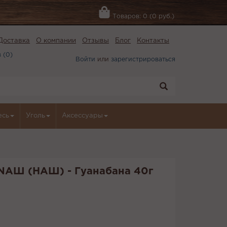
Товаров: 0 (0 руб.)
Доставка
О компании
Отзывы
Блог
Контакты
 (
0
)
Войти
или
зарегистрироваться
есь
Уголь
Аксессуары
 NАШ (НАШ) - Гуанабана 40г