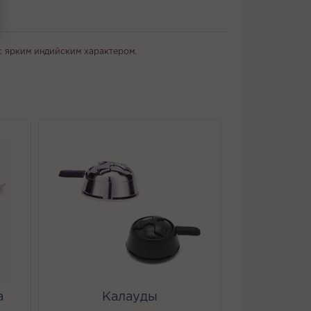
с ярким индийским характером.
а
Калауды