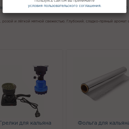
Пользуясь сайтом вы принимаете
условия пользовательского соглашения.
вары
С этим покупают
Вам может понравится
Отзывы (0)
, розой и лёгкой мятной свежестью. Глубокий, сладко-пряный аромат 
Грелки для кальяна
Фольга для кальян