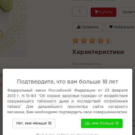
Купить
Купить
Сравнить
Избранное
Характеристики
Производитель
Анализ неснижайка ошиша
н и возврат 14 дней.
Варианты
Подтвердите, что вам больше 18 лет
руглосуточно
Все характеристики
Федеральный закон Российской Федерации от 23 февраля
 4000 руб.
2013 г. N 15-ФЗ "Об охране здоровья граждан от воздействия
окружающего табачного дыма и последствий потребления
табака" Для дальнейшего просмотра сайта сигарного
Популярное
магазина, Вам необходимо подтвердить свое совершеннолетие.
Фанта (жидкости)
Fanconi
Inflav
Нет, мне меньше 18
Да, мне больше 18
Сливочные вафли
Кокос (жидкост
Union Hookah