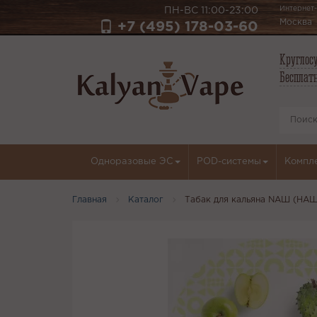
Интернет-
ПН-ВС 11:00-23:00
Москва
+7 (495) 178-03-60
Круглосу
Бесплатн
Одноразовые ЭС
POD-системы
Компл
Главная
Каталог
Табак для кальяна NАШ (НАШ