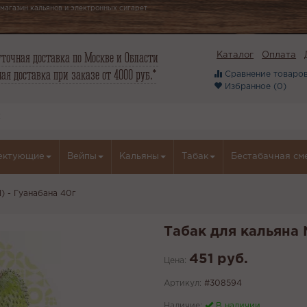
магазин кальянов и электронных сигарет
точная доставка по Москве и Области
Каталог
Оплата
ая доставка при заказе от 4000 руб.*
Сравнение товаров
Избранное (
0
)
ектующие
Вейпы
Кальяны
Табак
Бестабачная см
) - Гуанабана 40г
Табак для кальяна
451 руб.
Цена:
Артикул:
#308594
Наличие:
В наличии