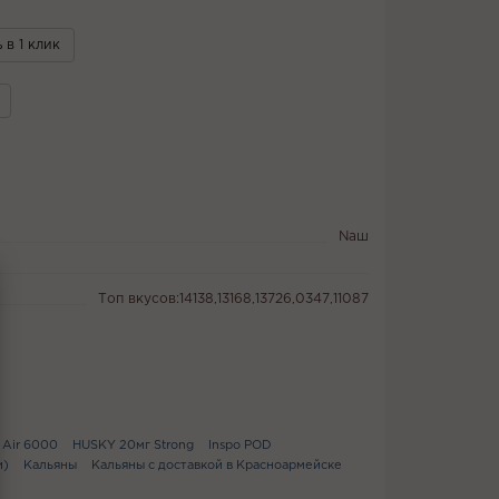
 в 1 клик
Naш
Топ вкусов:14138,13168,13726,0347,11087
e Air 6000
HUSKY 20мг Strong
Inspo POD
и)
Кальяны
Кальяны с доставкой в Красноармейске