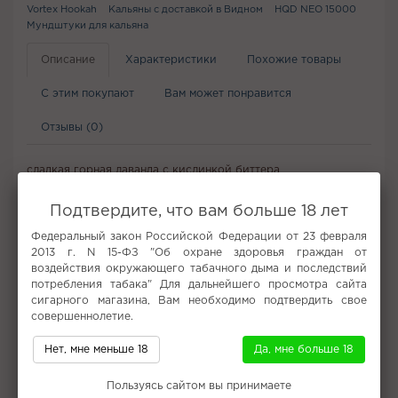
Vortex Hookah
Кальяны с доставкой в Видном
HQD NEO 15000
Мундштуки для кальяна
Описание
Характеристики
Похожие товары
С этим покупают
Вам может понравится
Отзывы (0)
сладкая горная лаванда с кислинкой биттера
Подтвердите, что вам больше 18 лет
Не забудьте купить
Федеральный закон Российской Федерации от 23 февраля
2013 г. N 15-ФЗ "Об охране здоровья граждан от
воздействия окружающего табачного дыма и последствий
потребления табака" Для дальнейшего просмотра сайта
сигарного магазина, Вам необходимо подтвердить свое
совершеннолетие.
Нет, мне меньше 18
Да, мне больше 18
Пользуясь сайтом вы принимаете
Табак для кальяна