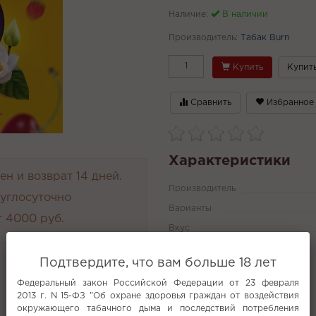
Наличие:
В наличии
Производитель:
Табак Burn
Купить
Купить
Сравнить
Избранное
Характеристики
н и возврат 14 дней.
Производитель
руглосуточно
Варианты
 4000 руб.
Вкус
Все характеристики
Подтвердите, что вам больше 18 лет
Федеральный закон Российской Федерации от 23 февраля
2013 г. N 15-ФЗ "Об охране здоровья граждан от воздействия
Популярное
окружающего табачного дыма и последствий потребления