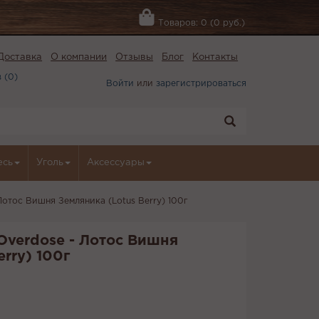
Товаров: 0 (0 руб.)
Доставка
О компании
Отзывы
Блог
Контакты
 (
0
)
Войти
или
зарегистрироваться
есь
Уголь
Аксессуары
Лотос Вишня Земляника (Lotus Berry) 100г
Overdose - Лотос Вишня
rry) 100г