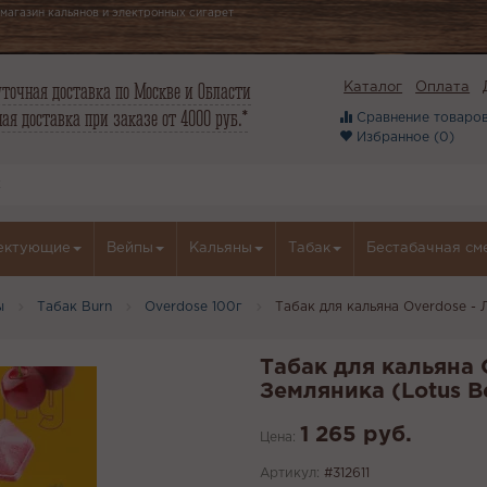
магазин кальянов и электронных сигарет
точная доставка по Москве и Области
Каталог
Оплата
ая доставка при заказе от 4000 руб.*
Сравнение товаров
Избранное (
0
)
ектующие
Вейпы
Кальяны
Табак
Бестабачная см
ы
Табак Burn
Overdose 100г
Табак для кальяна Overdose - 
Табак для кальяна 
Земляника (Lotus Be
1 265 руб.
Цена:
Артикул:
#312611