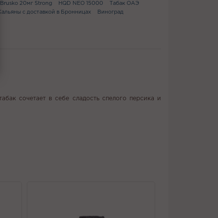
Brusko 20мг Strong
HQD NEO 15000
Табак ОАЭ
Кальяны с доставкой в Бронницах
Виноград
табак сочетает в себе сладость спелого персика и