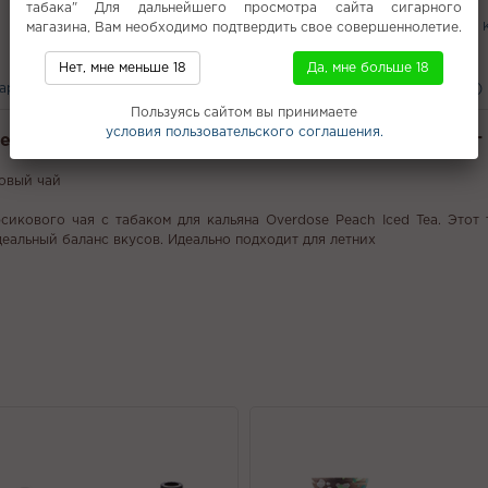
табака" Для дальнейшего просмотра сайта сигарного
PLONQ PLUS PRO 4000
Крепкие
магазина, Вам необходимо подтвердить свое совершеннолетие.
Табак для кальяна
Alpha Hookah
Колпаки для кальяна
Нет, мне меньше 18
Да, мне больше 18
вары
С этим покупают
Вам может понравится
Отзывы (0)
Пользуясь сайтом вы принимаете
условия пользовательского соглашения.
erdose - Лотос Вишня Земляника (Lotus Berry) 100г
ковый чай
кового чая с табаком для кальяна Overdose Peach Iced Tea. Этот 
деальный баланс вкусов. Идеально подходит для летних