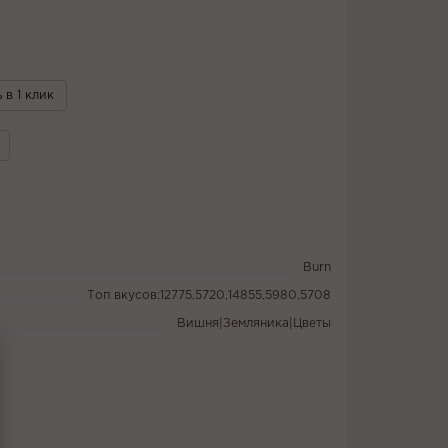
 в 1 клик
Burn
Топ вкусов:12775,5720,14855,5980,5708
Вишня|Земляника|Цветы