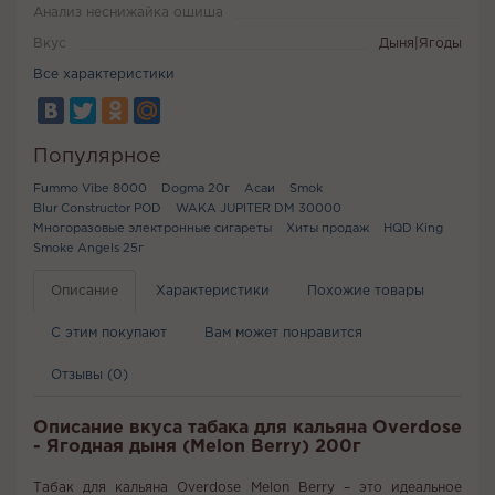
Анализ неснижайка ошиша
Вкус
Дыня|Ягоды
Все характеристики
Популярное
Fummo Vibe 8000
Dogma 20г
Асаи
Smok
Blur Constructor POD
WAKA JUPITER DM 30000
Многоразовые электронные сигареты
Хиты продаж
HQD King
Smoke Angels 25г
Описание
Характеристики
Похожие товары
С этим покупают
Вам может понравится
Отзывы (0)
Описание вкуса табака для кальяна Overdose
- Ягодная дыня (Melon Berry) 200г
Табак для кальяна Overdose Melon Berry – это идеальное