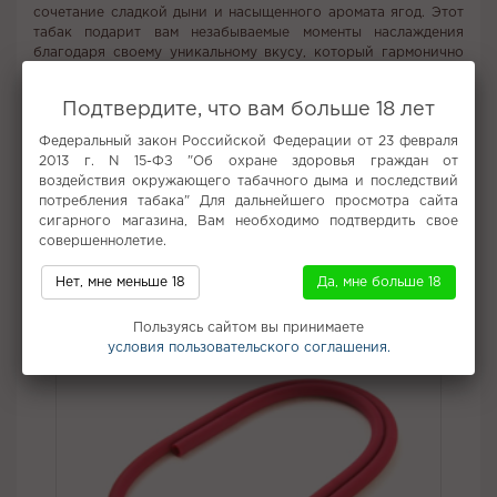
сочетание сладкой дыни и насыщенного аромата ягод. Этот
табак подарит вам незабываемые моменты наслаждения
благодаря своему уникальному вкусу, который гармонично
объединяет свежесть дыни и сочность ягод. Прекрасный
выбор для тех, кто ценит яркие и насыщенные вкусовые
Подтвердите, что вам больше 18 лет
ощущения. Подходит как для индивидуального
использования, так и для дружеских посиделок.
Федеральный закон Российской Федерации от 23 февраля
2013 г. N 15-ФЗ "Об охране здоровья граждан от
Вкус:
Дыня, Ягоды
воздействия окружающего табачного дыма и последствий
Все вкусы табака для кальяна Overdose
потребления табака" Для дальнейшего просмотра сайта
сигарного магазина, Вам необходимо подтвердить свое
совершеннолетие.
Не забудьте купить
Нет, мне меньше 18
Да, мне больше 18
Пользуясь сайтом вы принимаете
условия пользовательского соглашения.