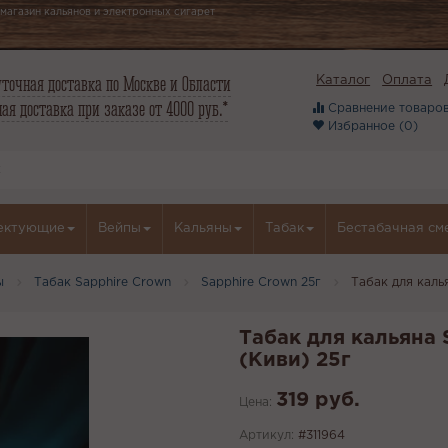
магазин кальянов и электронных сигарет
точная доставка по Москве и Области
Каталог
Оплата
ая доставка при заказе от 4000 руб.*
Сравнение товаров
Избранное (
0
)
ектующие
Вейпы
Кальяны
Табак
Бестабачная см
ы
Табак Sapphire Crown
Sapphire Crown 25г
Табак для калья
Табак для кальяна S
(Киви) 25г
319 руб.
Цена:
Артикул:
#311964