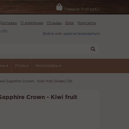
Товаров: 0 (0 руб.)
Доставка
О компании
Отзывы
Блог
Контакты
 (
0
)
Войти
или
зарегистрироваться
есь
Уголь
Аксессуары
на Sapphire Crown - Kiwi fruit (Киви) 25г
apphire Crown - Kiwi fruit