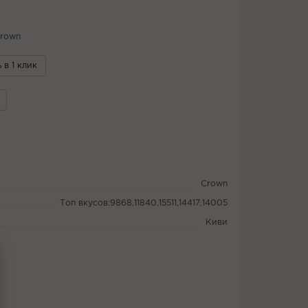
Crown
 в 1 клик
Crown
Топ вкусов:9868,11840,15511,14417,14005
Киви