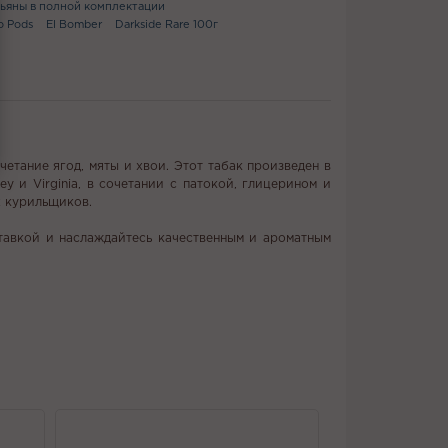
ьяны в полной комплектации
o Pods
El Bomber
Darkside Rare 100г
четание ягод, мяты и хвои. Этот табак произведен в
y и Virginia, в сочетании с патокой, глицерином и
х курильщиков.
ставкой и наслаждайтесь качественным и ароматным