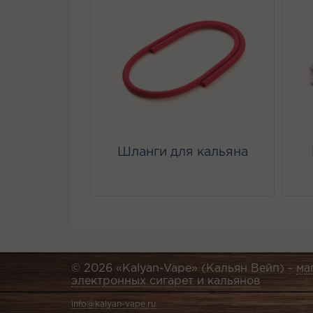
Шланги для кальяна
© 2026 «Kalyan-Vape» (Кальян Вейп) -
ма
электронных сигарет и кальянов
info@kalyan-vape.ru