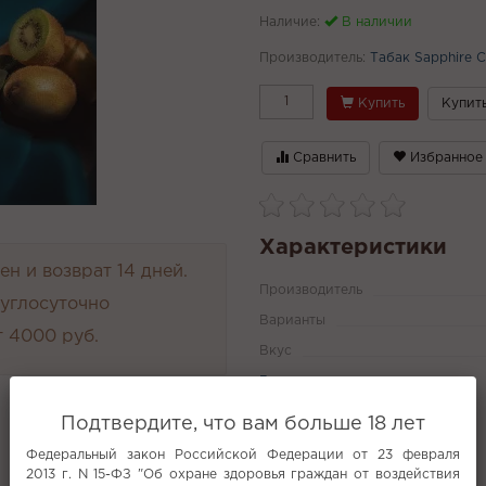
Наличие:
В наличии
Производитель:
Табак Sapphire 
Купить
Купить
Сравнить
Избранное
Характеристики
н и возврат 14 дней.
Производитель
руглосуточно
Варианты
 4000 руб.
Вкус
Все характеристики
Подтвердите, что вам больше 18 лет
Федеральный закон Российской Федерации от 23 февраля
Популярное
2013 г. N 15-ФЗ "Об охране здоровья граждан от воздействия