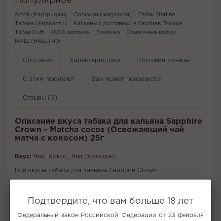
Популярное
Smok (Картриджи)
Попкорн (жидкости)
Табак Starline
Табака (жидкости)
Кальяны с доставкой в Сергиев Посаде
Табак Duft
4000 затяжек
Ежевика
Сливочные вафли
NАШ (НАШ) 40г
Описание
Характеристики
Похожие товары
С этим покупают
Вам может понравится
Отзывы (0)
Описание вкуса табака для кальяна Sapphire
Crown - Matcha cocos (Освежающий чай
матча с кокосом) 25г
Вкус:
Чай, Кокос, Лед (Холодок)
Все вкусы табака для кальяна Sapphire Crown
Не забудьте купить
Подтвердите, что вам больше 18 лет
Федеральный закон Российской Федерации от 23 февраля