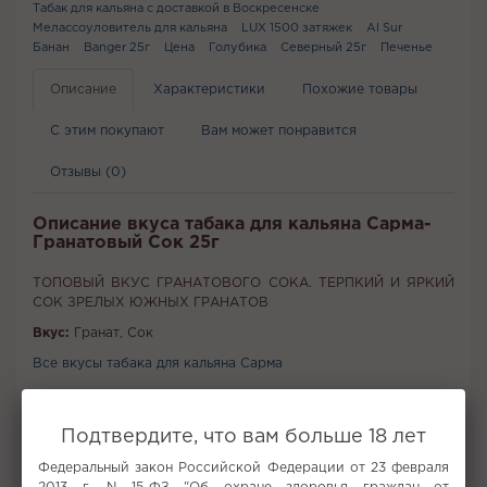
Табак для кальяна с доставкой в Воскресенске
Мелассоуловитель для кальяна
LUX 1500 затяжек
Al Sur
Банан
Banger 25г
Цена
Голубика
Северный 25г
Печенье
Описание
Характеристики
Похожие товары
С этим покупают
Вам может понравится
Отзывы (0)
Описание вкуса табака для кальяна Сарма-
Гранатовый Сок 25г
ТОПОВЫЙ ВКУС ГРАНАТОВОГО СОКА. ТЕРПКИЙ И ЯРКИЙ
СОК ЗРЕЛЫХ ЮЖНЫХ ГРАНАТОВ
Вкус:
Гранат, Сок
Все вкусы табака для кальяна Сарма
Не забудьте купить
Подтвердите, что вам больше 18 лет
Федеральный закон Российской Федерации от 23 февраля