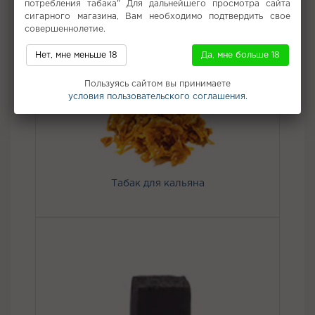
потребления табака" Для дальнейшего просмотра сайта
Все вкусы табака для кальяна Satyr
сигарного магазина, Вам необходимо подтвердить свое
совершеннолетие.
Не забудьте купить
Нет, мне меньше 18
Да, мне больше 18
Пользуясь сайтом вы принимаете
условия пользовательского соглашения.
Табак для кальяна