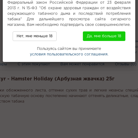
Фасовка
Федеральный закон Российской Федерации от 23 февраля
2013 г. N 15-ФЗ "Об охране здоровья граждан от воздействия
Все характеристики
окружающего табачного дыма и последствий потребления
табака" Для дальнейшего просмотра сайта сигарного
магазина, Вам необходимо подтвердить свое совершеннолетие.
Популярное
Нет, мне меньше 18
Да, мне больше 18
Spectrum 25г
6 мг никотина
Таба
PLONQ ROQY STRONG 20000
Smo
Пользуясь сайтом вы принимаете
Легкий табак для кальяна
Mattpear
условия пользовательского соглашения.
вары
С этим покупают
Вам может понравится
Отзывы (0)
yr - Hamster Holiday (Арбузная жвачка) 25г
тки обожженного листа, оттенки сухих трав и легкие нюансы спец
ескую табачную основу постепенно начинают оттенять деликатные, сл
ством табака