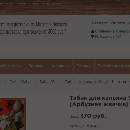
магазин кальянов и электронных сигарет
точная доставка по Москве и Области
Каталог
Оплата
ая доставка при заказе от 4000 руб.*
Сравнение товаров
Избранное (
0
)
ектующие
Вейпы
Кальяны
Табак
Бестабачная см
ы
Табак Satyr
Satyr 25г
Табак для кальяна Satyr - Hamster 
Табак для кальяна S
(Арбузная жвачка)
370 руб.
Цена:
Артикул:
#315487