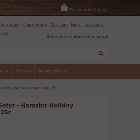
Товаров: 0 (0 руб.)
Доставка
О компании
Отзывы
Блог
Контакты
 (
0
)
Войти
или
зарегистрироваться
есь
Уголь
Аксессуары
Holiday (Арбузная жвачка) 25г
atyr - Hamster Holiday
 25г