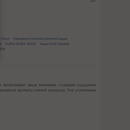
25г
к Deus
Кальяны в полной комплектации
k
Puffmi DURA 9000
Чаши NJN Hookah
 50г
ий захватывают ваше внимание, создавая ощущение
адковатые ароматы спелой кукурузы. Эти утонченные