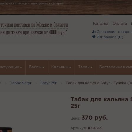
магазин кальянов и электронных сигарет
точная доставка по Москве и Области
Каталог
Оплата
ая доставка при заказе от 4000 руб.*
Сравнение товаров
Избранное (
0
)
ектующие
Вейпы
Кальяны
Табак
Бестабачная см
ы
Табак Satyr
Satyr 25г
Табак для кальяна Satyr - Tyanka (З
Табак для кальяна S
25г
370 руб.
Цена:
Артикул:
#314369