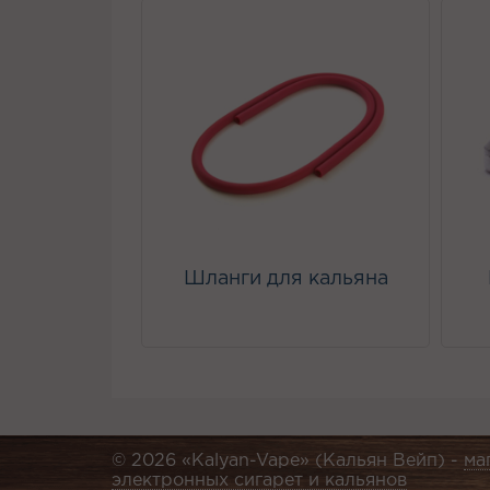
Шланги для кальяна
© 2026 «Kalyan-Vape» (Кальян Вейп) -
ма
электронных сигарет и кальянов