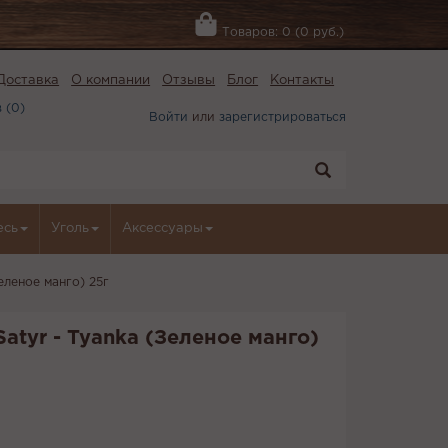
Товаров: 0 (0 руб.)
Доставка
О компании
Отзывы
Блог
Контакты
 (
0
)
Войти
или
зарегистрироваться
есь
Уголь
Аксессуары
еленое манго) 25г
atyr - Tyanka (Зеленое манго)