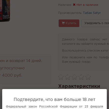
Наличие:
Нет в наличии
Производитель:
Табак Satyr
Купить
Уведомить о по
Данного товара сейчас нет
каталоге вы найдете нужный в
Воспользуйтесь списком катег
Или позвоните нам по телеф
н и возврат 14 дней.
Вам нужный товар.
руглосуточно
 4000 руб.
Характеристики
Производитель
Подтвердите, что вам больше 18 лет
Анализ неснижайка ошиша
Федеральный закон Российской Федерации от 23 февраля