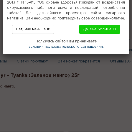
Варианты
2013 г. N 15-ФЗ "Об охране здоровья граждан от воздействия
окружающего табачного дыма и последствий потребления
Все характеристики
табака" Для дальнейшего просмотра сайта сигарного
магазина, Вам необходимо подтвердить свое совершеннолетие.
Нет, мне меньше 18
Да, мне больше 18
Популярное
Waka
Табак ОАЭ
Relx
Waka soFi
Пользуясь сайтом вы принимаете
Кальяны с доставкой Белоозёрске
условия пользовательского соглашения.
Табак для кальяна с доставкой в Эл
вары
С этим покупают
Вам может понравится
Отзывы (0)
yr - Tyanka (Зеленое манго) 25г
о манго.