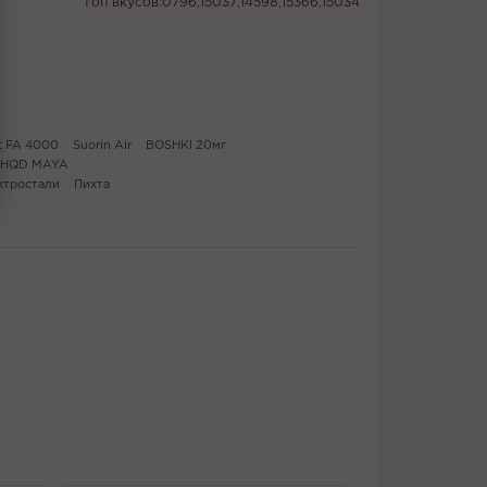
Топ вкусов:0796,15037,14598,15366,15034
t FA 4000
Suorin Air
BOSHKI 20мг
HQD MAYA
ектростали
Пихта