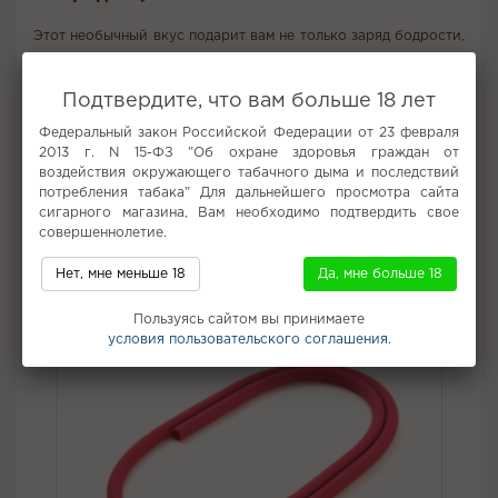
Этот необычный вкус подарит вам не только заряд бодрости,
но и неповторимое наслаждение, которое поднимет ваше
настроение на новый уровень. Яркий и насыщенный аромат,
напоминающий любимый энергетический напиток, наполнит
Подтвердите, что вам больше 18 лет
каждый вдох энергией и свежестью.
Федеральный закон Российской Федерации от 23 февраля
Вкус:
Смородина, Травы
2013 г. N 15-ФЗ "Об охране здоровья граждан от
воздействия окружающего табачного дыма и последствий
Все вкусы табака для кальяна Sebero
потребления табака" Для дальнейшего просмотра сайта
сигарного магазина, Вам необходимо подтвердить свое
Не забудьте купить
совершеннолетие.
Нет, мне меньше 18
Да, мне больше 18
Пользуясь сайтом вы принимаете
условия пользовательского соглашения.