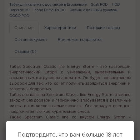
Табак для кальяна с доставкой в Егорьевске
Soak POD
HQD
Darkside 25
Plonq Prime 12000
Кальян с длинным рукавом
OGGO POD
Описание
Характеристики
Похожие товары
С этим покупают
Вам может понравится
Отзывы (0)
Табак Spectrum Classic line Energy Storm – это настоящий
энергетический шторм с узнаваемым, выразительным и
насыщенным цитрусовым ароматом. Он будет превосходным
выбором для тех, кто хочет получить зарядиться энергией и
запастись бодростью.
Табак для кальяна Spectrum Classic line Energy Storm отлично
заходит без добавок и гармонично вписывается в различные
миксы, в том числе в самые сложные. Она порадует всех, кто
предпочитает легкие курительные смеси.
Табак Spectrum Classic line со вкусом Energy Storm –
удовольствие, которое запомнится надолго.
Подтвердите, что вам больше 18 лет
Не забудьте купить