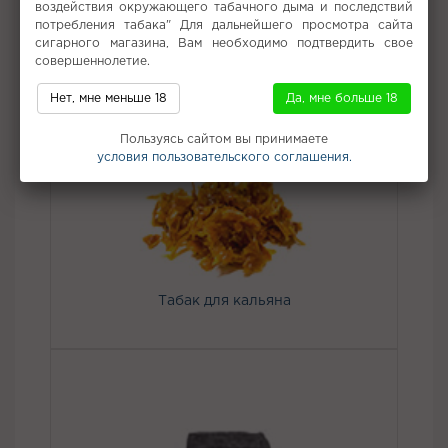
воздействия окружающего табачного дыма и последствий
Вкус:
Клюква
потребления табака" Для дальнейшего просмотра сайта
сигарного магазина, Вам необходимо подтвердить свое
Все вкусы табака для кальяна Северный
совершеннолетие.
Нет, мне меньше 18
Да, мне больше 18
Не забудьте купить
Пользуясь сайтом вы принимаете
условия пользовательского соглашения.
Табак для кальяна