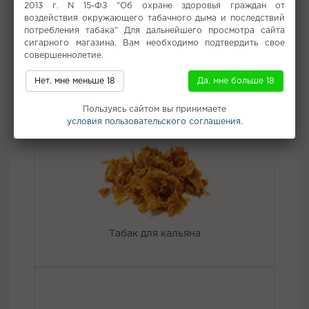
2013 г. N 15-ФЗ "Об охране здоровья граждан от
источник позитивных эмоций.
воздействия окружающего табачного дыма и последствий
потребления табака" Для дальнейшего просмотра сайта
Вкус:
Виноград, Лимонад
сигарного магазина, Вам необходимо подтвердить свое
совершеннолетие.
Все вкусы табака для кальяна Spectrum
Нет, мне меньше 18
Да, мне больше 18
Не забудьте купить
Пользуясь сайтом вы принимаете
условия пользовательского соглашения.
Табак для кальяна