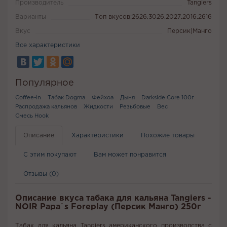
Производитель
Tangiers
Варианты
Топ вкусов:2626,3026,2027,2016,2616
Вкус
Персик|Манго
Все характеристики
Популярное
Coffee-In
Табак Dogma
Фейхоа
Дыня
Darkside Core 100г
Распродажа кальянов
Жидкости
Резьбовые
Вес
Смесь Hook
Описание
Характеристики
Похожие товары
С этим покупают
Вам может понравится
Отзывы (0)
Описание вкуса табака для кальяна Tangiers -
NOIR Papa`s Foreplay (Персик Манго) 250г
Табак для кальяна Tangiers американского производства с