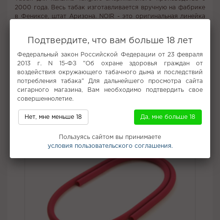
2000 года. Весь табак изготавливается вручную на фабрике
в Фениксе, штат Аризона. NOIR - это оригинальная линейка
кальянов, производимая Tangiers и включающая более 50
великолепных вкусов. Линия Noir имеет среднее содержание
Подтвердите, что вам больше 18 лет
никотина. Иными словами табак средней крепости.
Федеральный закон Российской Федерации от 23 февраля
Вкус:
Персик, Манго
2013 г. N 15-ФЗ "Об охране здоровья граждан от
Все вкусы табака для кальяна Tangiers
воздействия окружающего табачного дыма и последствий
потребления табака" Для дальнейшего просмотра сайта
сигарного магазина, Вам необходимо подтвердить свое
Не забудьте купить
совершеннолетие.
Нет, мне меньше 18
Да, мне больше 18
Пользуясь сайтом вы принимаете
условия пользовательского соглашения.