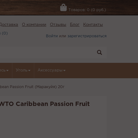
Товаров: 0 (0 руб.)
Доставка
О компании
Отзывы
Блог
Контакты
 (
0
)
Войти
или
зарегистрироваться
есь
Уголь
Аксессуары
ean Passion Fruit (Маракуйя) 20г
WTO Caribbean Passion Fruit