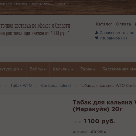
магазин кальянов и электронных сигарет
точная доставка по Москве и Области
Каталог
Оплата
ая доставка при заказе от 4000 руб.*
Сравнение товаров
Избранное (
0
)
ектующие
Вейпы
Кальяны
Табак
Бестабачная см
ы
Табак WTO
Caribbean blend
Табак для кальяна WTO Caribb
Табак для кальяна 
(Маракуйя) 20г
1 100 руб.
Цена:
Артикул:
#302184