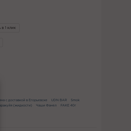
 в 1 клик
яна с доставкой в Егорьевске
UDN BAR
Smok
ракуйя (жидкости)
Чаши Фанел
FAKE 40г