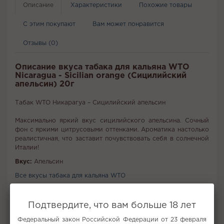
Описание
Характеристики
Похожие товары
С этим покупают
Вам может понравится
Отзывы (0)
Описание вкуса табака для кальяна WTO
Nicaragua - Sicilian orange (Сицилийский
апельсин) 20г
Табак WTO Никарагуа – Сицилийский апельсин
Максимально яркий вкус сицилийского апельсина. Сочный
фон с яркими цитрусовыми оттенками. Ароматика настолько
реалистичная, что заставит почувствовать себя в солнечной
Италии!
Вкус:
Апельсин
Все вкусы табака для кальяна WTO
Не забудьте купить
Подтвердите, что вам больше 18 лет
Федеральный закон Российской Федерации от 23 февраля