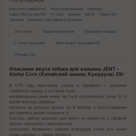
Популярное
Капучино (жидкости)
Plonq (Картриджи)
Черника
Сарма 360 легкая 40г
По типу
Размер
WAVE
Табак (ЭС)
Tanzania
Кальяны с доставкой в Пушкине
Описание
Характеристики
Похожие товары
С этим покупают
Вам может понравится
Отзывы (0)
Описание вкуса табака для кальяна JENT -
Aloha Corn (Китайский ананас Кукуруза) 25г
В 1779 году европейцы узнали о сёрфинге — любимой
гавайской забаве, к которой были
неравнодушны даже члены местной королевской семьи. В то
время знатные сёрферы
катались на длинных досках до 8 метров, а простолюдинам
доставались доски покороче. К
счастью, сейчас досками уже никто не меряется, а сёрфинг
прочно смешался с европейской
культурой. Возможно, именно благодаря этому все знают
слово «Aloha» — самое тёплое и