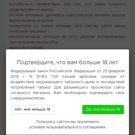
беззаботное приветствие для тех, кто умеет получать
удовольствие от жизни.
Особое внимание уделялось классической линейки вкусов.
Вдохновляясь лучшими
продуктами на рынке, команда Jent смогла найти новые
сочетания пищевых
ароматизаторов, которые во всех деталях воспроизводят
оригинальные вкусы ягод,
фруктов и специй.
Ягоды, фрукты, травы, прошедшие процесс особой сушки,
обезвоженные до
Подтвердите, что вам больше 18 лет
состояния минимального содержания жидкости. На основе
сублиматов
Федеральный закон Российской Федерации от 23 февраля
производятся экстракты, которые мы непосредственно
2013 г. N 15-ФЗ "Об охране здоровья граждан от
добавляем в табак,
воздействия окружающего табачного дыма и последствий
раскрывая новые возможности вкусовых рецепторов
потребления табака" Для дальнейшего просмотра сайта
Classic Line
сигарного магазина, Вам необходимо подтвердить свое
При изготовлении классической линейки используется
совершеннолетие.
технология сублимации
Нет, мне меньше 18
Да, мне больше 18
Вкус:
Ананас, Кукуруза
Все вкусы табака для кальяна Jent
Пользуясь сайтом вы принимаете
условия пользовательского соглашения.
Не забудьте купить