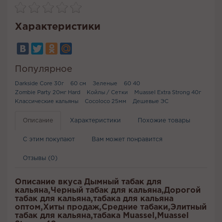
Характеристики
Популярное
Darkside Core 30г
60 см
Зеленые
60 40
Zombie Party 20мг Hard
Койлы / Сетки
Muassel Extra Strong 40г
Классические кальяны
Cocoloco 25мм
Дешевые ЭС
Описание
Характеристики
Похожие товары
С этим покупают
Вам может понравится
Отзывы (0)
Описание вкуса Дымный табак для
кальяна,Черный табак для кальяна,Дорогой
табак для кальяна,табака для кальяна
оптом,Хиты продаж,Средние табаки,Элитный
табак для кальяна,табака Muassel,Muassel