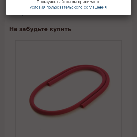
Пользуясь сайтом вы принимаете
Вкус:
Арбуз, Лед (Холодок)
условия пользовательского соглашения.
Все вкусы табака для кальяна Muassel
Не забудьте купить