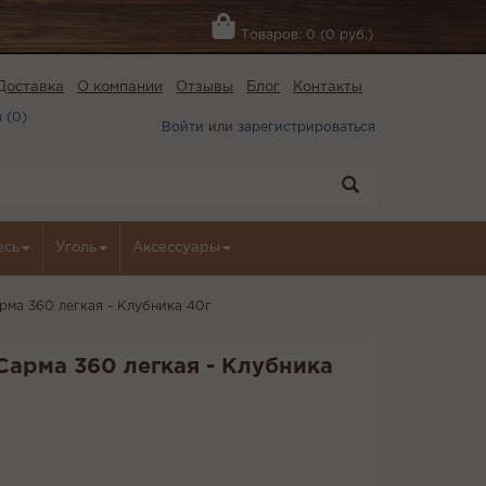
Товаров: 0 (0 руб.)
Доставка
О компании
Отзывы
Блог
Контакты
 (
0
)
Войти
или
зарегистрироваться
есь
Уголь
Аксессуары
рма 360 легкая - Клубника 40г
Сарма 360 легкая - Клубника