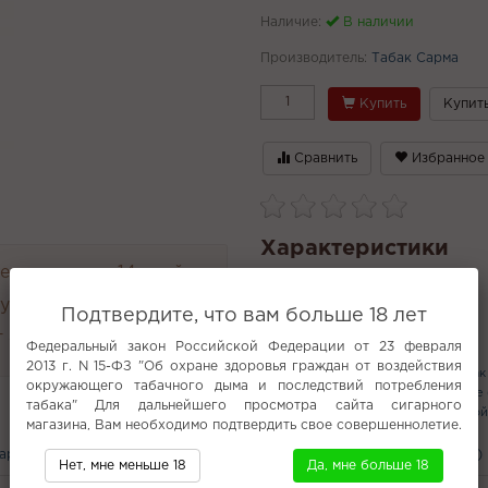
Наличие:
В наличии
Производитель:
Табак Сарма
Купить
Купить
Сравнить
Избранное
Характеристики
н и возврат 14 дней.
руглосуточно
Подтвердите, что вам больше 18 лет
 4000 руб.
Популярное
Федеральный закон Российской Федерации от 23 февраля
2013 г. N 15-ФЗ "Об охране здоровья граждан от воздействия
Табак Starline
Fummo Aqua
Табак 
окружающего табачного дыма и последствий потребления
Классические кальяны
Не сладкие
табака" Для дальнейшего просмотра сайта сигарного
NJN
Табак для кальяна с доставко
магазина, Вам необходимо подтвердить свое совершеннолетие.
вары
С этим покупают
Вам может понравится
Отзывы (0)
Нет, мне меньше 18
Да, мне больше 18