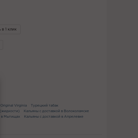
 в 1 клик
Original Virginia
Турецкий табак
 (жидкости)
Кальяны с доставкой в Волоколамске
й в Мытищах
Кальяны с доставкой в Апрелевке