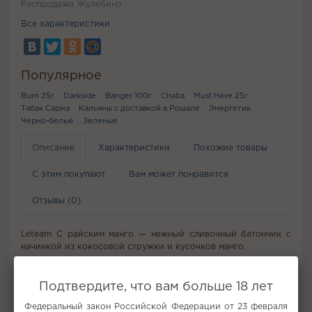
Распродажа Жулебино
Все характеристики
Популярное
Burn 25г
Darkside
Banger 100г
Chaba
Must Have 25г
Табак Сарма
Кальяны с доставкой в Рошале
Энергетик
Черно-белые
Зеленые
Описание
Характеристики
Похожие товары
С этим покупают
Вам может понравится
Отзывы (0)
Leteam С райским манго — нежный сливочный батончик с
начинкой из кокосовой стружки и кусочков манго.
Не забудьте купить
Подтвердите, что вам больше 18 лет
Федеральный закон Российской Федерации от 23 февраля