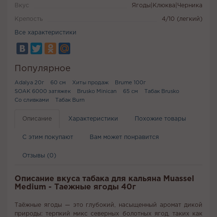
Вкус
Ягоды|Клюква|Черника
Крепость
4/10 (легкий)
Все характеристики
Популярное
Adalya 20г
60 см
Хиты продаж
Brume 100г
SOAK 6000 затяжек
Brusko Minican
65 см
Табак Brusko
Со сливками
Табак Burn
Описание
Характеристики
Похожие товары
С этим покупают
Вам может понравится
Отзывы (0)
Описание вкуса табака для кальяна Muassel
Medium - Таежные ягоды 40г
Таёжные ягоды — это глубокий, насыщенный аромат дикой
природы: терпкий микс северных болотных ягод, таких как