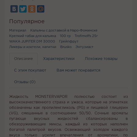
Популярное
Материал
Кальяны с доставкой в Наро-Фоминске
Крепкий табак для кальяна
100 гр
Trofimoffs 25г
WAKA JUPITER DM 30000
Грейпфрут
Ликеры и коктели, напитки
Brusko
Энтузиаст
Описание
Характеристики
Похожие товары
С этим покупают
Вам может понравится
Отзывы (0)
Жидкость MONSTERVAPOR полностью состоит из
высококачественного страха и ужаса, которые на этикетках
обозначены как пропиленгликоль (PG) и пищевой глицерин
(VG), смешанные в соотношении 50/50. Сочные ароматы
пугающе вкусных жидкостей сбалансированы в
обезоруживающие миксы, каждый из которых наполнен
богатой палитрой вкусов. Освежающий холодок каждого
вкуса только усилит впечатления от ароматики, по