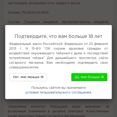
настоящему раскрывая ноты каждого вкуса.
Основа: PG-50%/VG-50%.
Состав: Глицерин пищевой, пропиленгликоль пищевой,
пищевые ароматизаторы, никотин.
Подтвердите, что вам больше 18 лет
Рекомендуется использовать на клиромайзерах и
атомайзерах формата RDA/RTA с сигаретной (MTL) затяжкой
Федеральный закон Российской Федерации от 23 февраля
и любых POD-системах. Рекомендуемая мощность устройства
2013 г. N 15-ФЗ "Об охране здоровья граждан от
- до 25 Вт.
воздействия окружающего табачного дыма и последствий
потребления табака" Для дальнейшего просмотра сайта
Примеры рекомендуемых устройств: DABBLER NICE, BRUSKO
сигарного магазина, Вам необходимо подтвердить свое
MINICAN, BRUSKO FAVOSTIX, BRUSKO FEELIN MINI, SMOK
совершеннолетие.
Novo 2, Smoant Charon Baby, Vaporesso Xros.
Нет, мне меньше 18
Да, мне больше 18
Условия хранения: Хранить при комнатной температуре, в
недоступном для детей и животных месте, не допускать
Пользуясь сайтом вы принимаете
длительного воздействия солнечных лучей.
условия пользовательского соглашения.
Важное: Тщательно встряхните флакон перед заправкой!
Уважаемые клиенты! Обращаем ваше внимание на
возможные изменения в дизайне упаковки. Качественные
характеристики товара остаются неизменными.