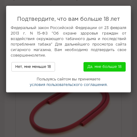
Флакон Soak очень удобный: с тонким носиком, которым
удобно заливать жидкость.
Подтвердите, что вам больше 18 лет
Крепость, позволяющая насладиться любимым вкусом без
Федеральный закон Российской Федерации от 23 февраля
першения, в сочетании с плавной и насыщенной передачей.
2013 г. N 15-ФЗ "Об охране здоровья граждан от
воздействия окружающего табачного дыма и последствий
потребления табака" Для дальнейшего просмотра сайта
Не забудьте купить
сигарного магазина, Вам необходимо подтвердить свое
совершеннолетие.
Нет, мне меньше 18
Да, мне больше 18
Пользуясь сайтом вы принимаете
условия пользовательского соглашения.