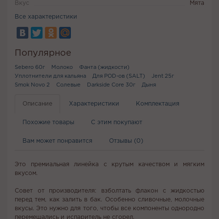
Вкус
Мята
Все характеристики
Популярное
Sebero 60г
Молоко
Фанта (жидкости)
Уплотнители для кальяна
Для POD-ов (SALT)
Jent 25г
Smok Novo 2
Солевые
Darkside Core 30г
Дыня
Описание
Характеристики
Комплектация
Похожие товары
С этим покупают
Вам может понравится
Отзывы (0)
Это премиальная линейка с крутым качеством и мягким
вкусом.
Совет от производителя: взболтать флакон с жидкостью
перед тем, как залить в бак. Особенно сливочные, молочные
вкусы. Это нужно для того, чтобы все компоненты однородно
перемешались и испаритель не сгорел.