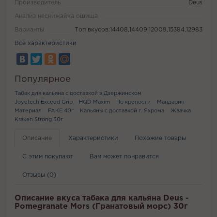
Производитель
Deus
Анализ неснижайка ошиша
Варианты
Топ вкусов:14408,14409,12009,15384,12983
Все характеристики
Популярное
Табак для кальяна с доставкой в Дзержинском
Joyetech Exceed Grip
HQD Maxim
По крепости
Мандарин
Материал
FAKE 40г
Кальяны с доставкой г. Яхрома
Жвачка
Kraken Strong 30г
Описание
Характеристики
Похожие товары
С этим покупают
Вам может понравится
Отзывы (0)
Описание вкуса табака для кальяна Deus -
Pomegranate Mors (Гранатовый морс) 30г