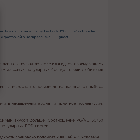
и Japona
Xperience by Darkside 120г
Табак Bonche
 с доставкой в Воскресенске
Tugboat
 давно завоевал доверие благодаря своему яркому
дним из самых популярных брендов среди любителей
о на всех этапах производства, начиная от выбора
ечить насыщенный аромат и приятное послевкусие,
любимым вкусом дольше. Соотношение PG/VG 50/50
 популярных POD-систем.
жидкость прекрасно подойдет к вашей POD-системе.