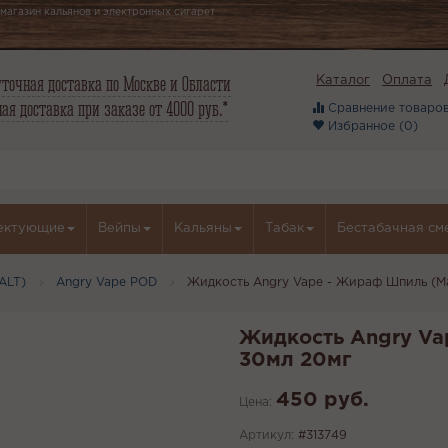
магазин кальянов и электронных сигарет
точная доставка по Москве и Области
Каталог
Оплата
ая доставка при заказе от 4000 руб.*
Сравнение товаров
Избранное (
0
)
ектующие
Вейпы
Кальяны
Табак
Бестабачная см
ALT)
Angry Vape POD
Жидкость Angry Vape - Жираф Шпиль (М
Жидкость Angry Va
30мл 20мг
450 руб.
Цена:
Артикул:
#313749