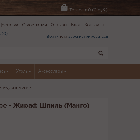
Товаров: 0 (0 руб.)
Доставка
О компании
Отзывы
Блог
Контакты
 (
0
)
Войти
или
зарегистрироваться
есь
Уголь
Аксессуары
анго) 30мл 20мг
pe - Жираф Шпиль (Манго)