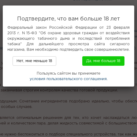
Подтвердите, что вам больше 18 лет
Популярное
Федеральный закон Российской Федерации от 23 февраля
Panda
5000 затяжек
Boshki
Чаш
2013 г. N 15-ФЗ "Об охране здоровья граждан от воздействия
Al Fakher 250 гр
Имбирь
Кальяны
окружающего табачного дыма и последствий потребления
табака" Для дальнейшего просмотра сайта сигарного
вары
С этим покупают
Вам может понравится
Отзывы (0)
магазина, Вам необходимо подтвердить свое совершеннолетие.
Нет, мне меньше 18
Да, мне больше 18
уникальный продукт от российского бренда Angry Vape, который уже
оматов. Angry Vape появился на рынке в 2016 году и быстро стал о
Пользуясь сайтом вы принимаете
условия пользовательского соглашения.
 мощностях компании «Биоформат». Это гарантирует высокое качеств
заканчивая строгим контролем качества готовой продукции.
нодушным. Сочетание ингредиентов подобрано идеально, чтобы обесп
 особых случаев.
является оптимальным решением для тех, кто хочет наслаждаться 
чей и количеством пара, делая жидкость совместимой с большинством
 не нужно беспокоиться о подборе специального устройства, так как 