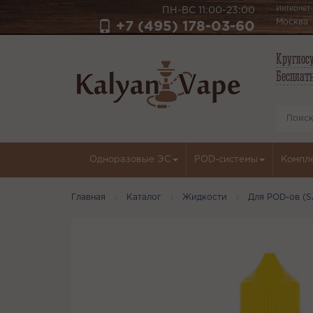
Интернет-
ПН-ВС 11:00-23:00
Москва
+7 (495) 178-03-60
Круглосу
Бесплатн
Одноразовые ЭС
POD-системы
Компл
Главная
Каталог
Жидкости
Для POD-ов (S