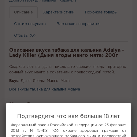
Дорогой табак для кальяна
Карамель
Описание
Характеристики
Похожие товары
С этим покупают
Вам может понравится
Отзывы (0)
Описание вкуса табака для кальяна Adalya -
Lady Killer (Дыня ягоды манго мята) 200г
Сладкая летняя дыня, кисловато-свежие ягоды, приторно-
сочный вкус манго в сочетании с превосходной мятой.
Вкус:
Дыня, Ягоды, Манго, Мята
Все вкусы табака для кальяна Adalya
Не забудьте купить
Подтвердите, что вам больше 18 лет
Федеральный закон Российской Федерации от 23 февраля
2013 г. N 15-ФЗ "Об охране здоровья граждан от
воздействия окружающего табачного дыма и последствий