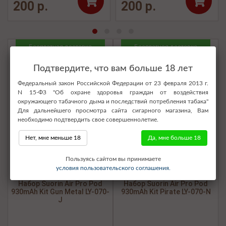
200 р.
200 р.
Бесплатная доставка
Бесплатная доставка
Подтвердите, что вам больше 18 лет
Федеральный закон Российской Федерации от 23 февраля 2013 г.
N 15-ФЗ "Об охране здоровья граждан от воздействия
окружающего табачного дыма и последствий потребления табака"
Для дальнейшего просмотра сайта сигарного магазина, Вам
необходимо подтвердить свое совершеннолетие.
Нет, мне меньше 18
Да, мне больше 18
Пользуясь сайтом вы принимаете
условия пользовательского соглашения.
Набор Suorin Air Pro Pod
Набор Suorin Air Pro Pod
930mAh Kit Gun Metal LY-070-
930mAh Kit Pirate LY-070-N
J