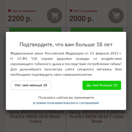
Нет в наличии
Нет в наличии
2200 р.
2000 р.
Бесплатная доставка
Бесплатная доставка
Подтвердите, что вам больше 18 лет
Федеральный закон Российской Федерации от 23 февраля 2013 г.
N 15-ФЗ "Об охране здоровья граждан от воздействия
окружающего табачного дыма и последствий потребления табака"
Для дальнейшего просмотра сайта сигарного магазина, Вам
необходимо подтвердить свое совершеннолетие.
Нет, мне меньше 18
Да, мне больше 18
Пользуясь сайтом вы принимаете
условия пользовательского соглашения.
Набор SMOK NOVO X 800mAh
Набор SMOK NOVO X 800mAh
Pod Kit SMOK-061D White
Pod Kit SMOK-061Н 7-Color
Cobra
Resin