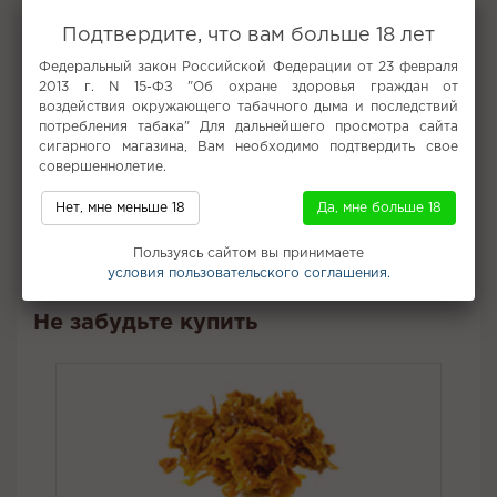
В линейке три крепости: Medium (Virginia), Strong (Burley +
сигарный лист) и Extra Strong (100% сигарный лист). Табак
Подтвердите, что вам больше 18 лет
имеет среднюю нарезку, не требует дополнительной
обработки и упакован в герметичные стеклянные баночки 40
Федеральный закон Российской Федерации от 23 февраля
или 200 г.
2013 г. N 15-ФЗ "Об охране здоровья граждан от
воздействия окружающего табачного дыма и последствий
Рекомендуем использовать глиняную или керамическую
потребления табака" Для дальнейшего просмотра сайта
чашу, распушать табак и оставлять отступ в 2–4 мм от
сигарного магазина, Вам необходимо подтвердить свое
фольги или калауда. Для лучшего результата прогревать 5–7
совершеннолетие.
минут под колпаком на трёх-четырёх углях 25–26 мм, затем
снимать колпак и продолжать курение.
Нет, мне меньше 18
Да, мне больше 18
Вкус:
Ананас
Пользуясь сайтом вы принимаете
Все вкусы табака для кальяна Muassel
условия пользовательского соглашения.
Не забудьте купить