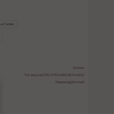
 в 1 клик
Starline
Топ вкусов:5710,0791,0489,5674,4002
Мармелад|Кислый