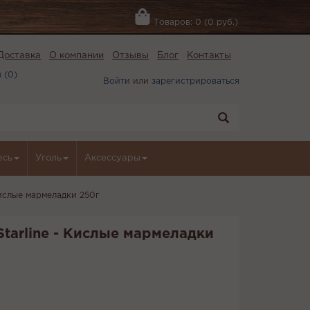
Товаров: 0 (0 руб.)
Доставка
О компании
Отзывы
Блог
Контакты
 (
0
)
Войти
или
зарегистрироваться
есь
Уголь
Аксессуары
Кислые мармеладки 250г
Starline - Кислые мармеладки