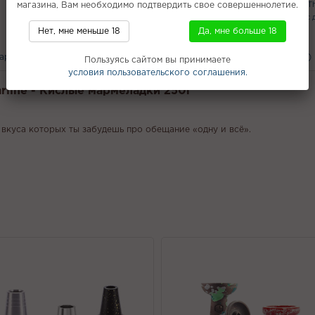
магазина, Вам необходимо подтвердить свое совершеннолетие.
Спрей Freshka
Грейпфрут
Duft T
TEA BOX POD
Табак для кальяна с
Уголь Big Maks
Нет, мне меньше 18
Да, мне больше 18
вары
С этим покупают
Вам может понравится
Отзывы (0)
Пользуясь сайтом вы принимаете
условия пользовательского соглашения.
arline - Кислые мармеладки 250г
 вкуса которых ты забудешь про обещание «одну и всё».