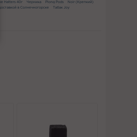
he Hatters 40г
Черника
Plonq Pods
Noir (Крепкий)
 доставкой в Солнечногорске
Табак Joy