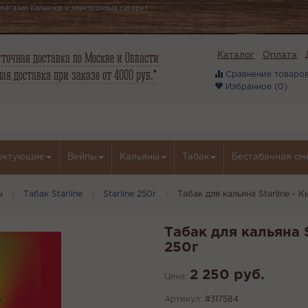
магазин кальянов и электронных сигарет
точная доставка по Москве и Области
Каталог
Оплата
ая доставка при заказе от 4000 руб.*
Сравнение товаров
Избранное (
0
)
ектующие
Вейпы
Кальяны
Табак
Бестабачная см
ы
Табак Starline
Starline 250г
Табак для кальяна Starline - 
Табак для кальяна 
250г
2 250 руб.
Цена:
Артикул:
#317584