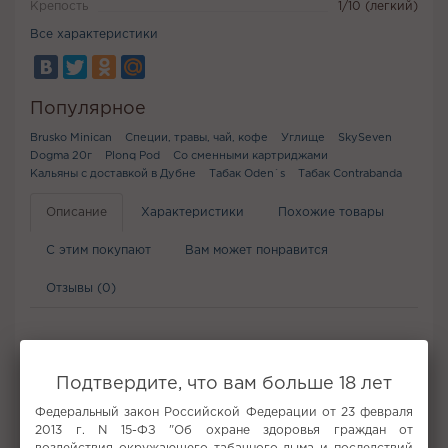
Крепость
1/10 (легкий)
Все характеристики
Популярное
Brusko Minican
Специи, травы, чай, кофе
Углище
SkySeven
Dogma 20г
Plonq Pod
Со сменными картриджами
Кальяны с доставкой в Дубне
Табак Oden`s
Табак Contrabanda
Описание
Характеристики
Похожие товары
С этим покупают
Вам может понравится
Отзывы (0)
Не забудьте купить
Подтвердите, что вам больше 18 лет
Федеральный закон Российской Федерации от 23 февраля
2013 г. N 15-ФЗ "Об охране здоровья граждан от