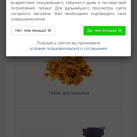
воздействия окружающего табачного дыма и последствий
калауд и разогревайте от 5 до 8 минут.
потребления табака" Для дальнейшего просмотра сайта
Вкус:
Персик
сигарного магазина, Вам необходимо подтвердить свое
совершеннолетие.
Все вкусы табака для кальяна Brume
Нет, мне меньше 18
Да, мне больше 18
Не забудьте купить
Пользуясь сайтом вы принимаете
условия пользовательского соглашения.
Табак для кальяна