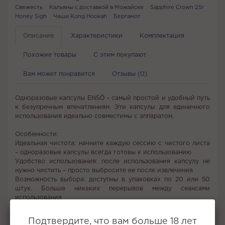
Свежесть
Кальяны с доставкой в Можайске
Sapphire Crown 25г
Honey Sigh
Чаши Kong Hookah
Бергамот
Описание
Характеристики
Комплектация
Похожие товары
С этим покупают
Вам может понравится
Отзывы (0)
Одноразовые капсулы ENSŌ – самый простой и удобный путь
к безупречным впечатлениям. Эти капсулы для единичного
использования идеально совместимы с аппаратом.
Особенности:
Идеальная чистота: начните каждую сессию с чистого листа
– одноразовые капсулы всегда готовы к использованию
Удобство использования: после использования капсулу не
нужно чистить – просто выбросите ее после извлечения
Возможность выбора: доступны в упаковках по 20 или 50
штук. Больше никаких перерывов между сеансами
использования
Вместимость: 10-15 грамм
Подтвердите, что вам больше 18 лет