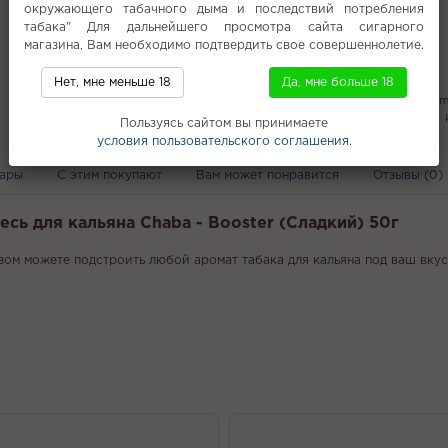
окружающего табачного дыма и последствий потребления
табака" Для дальнейшего просмотра сайта сигарного
магазина, Вам необходимо подтвердить свое совершеннолетие.
Популярное
Нет, мне меньше 18
Да, мне больше 18
Мультифрукт
Смесь Brusko
Sham
Rick and Morty POD
Mattpear 30г
Пользуясь сайтом вы принимаете
Недорогой табак для кальяна
условия пользовательского соглашения.
вары
С этим покупают
Вам может понравится
Отзывы (0)
есь для кальяна Chaba - Booster (Сладкий) 50г
зом можете подстроить любой аромат табака для кальяна под ваш вкус