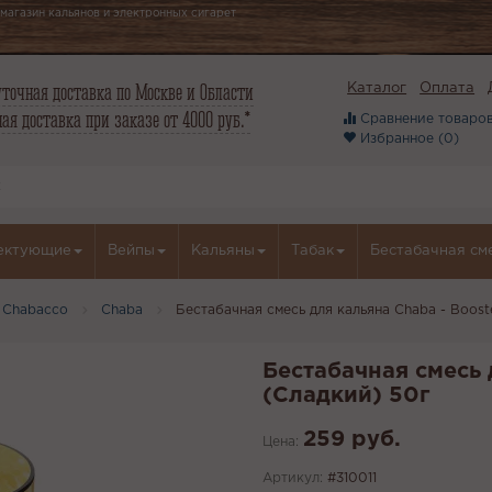
магазин кальянов и электронных сигарет
точная доставка по Москве и Области
Каталог
Оплата
ая доставка при заказе от 4000 руб.*
Сравнение товаров
Избранное (
0
)
ектующие
Вейпы
Кальяны
Табак
Бестабачная см
 Chabacco
Chaba
Бестабачная смесь для кальяна Chaba - Boost
Бестабачная смесь 
(Сладкий) 50г
259 руб.
Цена:
Артикул:
#310011