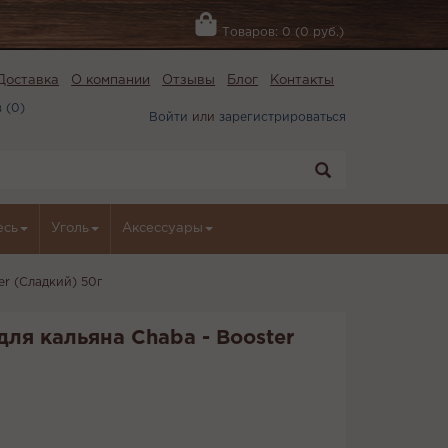
Товаров: 0 (0 руб.)
Доставка
О компании
Отзывы
Блог
Контакты
 (
0
)
Войти
или
зарегистрироваться
есь
Уголь
Аксессуары
er (Сладкий) 50г
для кальяна Chaba - Booster