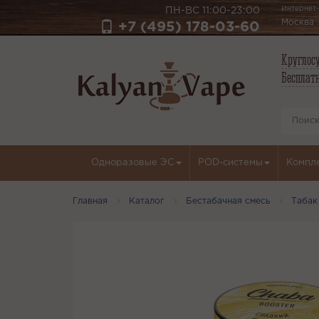
Интернет-
ПН-ВС 11:00-23:00
Москва
+7 (495) 178-03-60
Круглосу
Бесплатн
Одноразовые ЭС
POD-системы
Компл
Главная
Каталог
Бестабачная смесь
Табак