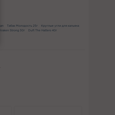
an
Табак Молодость 25г
Круглые угли для кальяна
Kraken Strong 30г
Duft The Hatters 40г
.