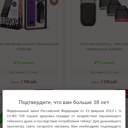
стема Brusko Favostix (Фиолетовый)
POD-система Plonq - Meta Lit
1000mAh
Серебристый 1000мАч
В наличии
В наличии
Доставка от 1,5 часа
Доставка от 1,5 часа
Цена:
1 700 руб.
Цена:
2 500 руб.
ь в 1 клик
Купить
Купить в 1 клик
Купи
Подтвердите, что вам больше 18 лет
Федеральный закон Российской Федерации от 23 февраля 2013 г. N
доставка
15-ФЗ "Об охране здоровья граждан от воздействия окружающего
табачного дыма и последствий потребления табака" Для дальнейшего
просмотра сайта сигарного магазина, Вам необходимо подтвердить