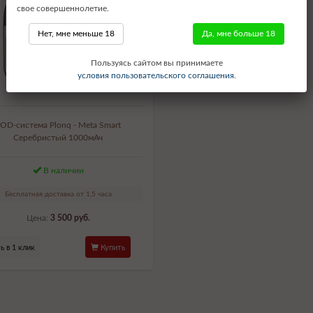
свое совершеннолетие.
Нет, мне меньше 18
Да, мне больше 18
Пользуясь сайтом вы принимаете
условия пользовательского соглашения.
OD-система Plonq - Meta Smart
Серебристый 1000мАч
В наличии
Бесплатная доставка от 1,5 часа
Цена:
3 500 руб.
ь в 1 клик
Купить