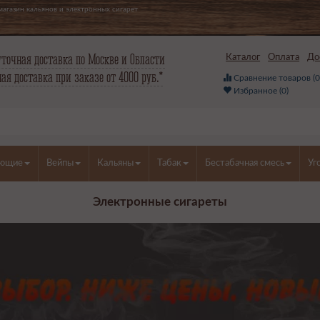
агазин кальянов и электронных сигарет
точная доставка по Москве и Области
Каталог
Оплата
До
ая доставка при заказе от 4000 руб.*
Сравнение товаров (
Избранное (
0
)
ующие
Вейпы
Кальяны
Табак
Бестабачная смесь
Уг
Электронные сигареты