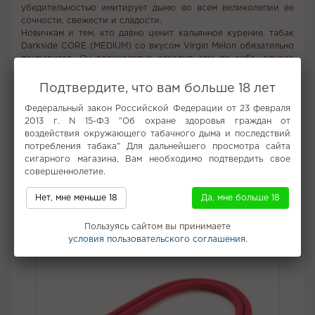
убедительностью имитирует дыню во всем великолепии ее
сочности, свежести и сладости.
Новичкам и тем, кто давно ценит кальянное курение, табак
Darkside CORE (MEDIUM) со вкусом Virgin Melon обязательно
понравится. Он великолепно заходит сам по себе, однако
способен стать интересным компонентом для микса – надо
лишь найти ему достойных компаньонов, чтобы он лучше вам
Подтвердите, что вам больше 18 лет
запомнился.
Федеральный закон Российской Федерации от 23 февраля
Табак для кальяна Darkside CORE (MEDIUM) Virgin Melon
2013 г. N 15-ФЗ "Об охране здоровья граждан от
обеспечит вам истинное наслаждение.
воздействия окружающего табачного дыма и последствий
Вкус:
Дыня
потребления табака" Для дальнейшего просмотра сайта
сигарного магазина, Вам необходимо подтвердить свое
Все вкусы табака для кальяна Darkside
совершеннолетие.
Не забудьте купить
Нет, мне меньше 18
Да, мне больше 18
Пользуясь сайтом вы принимаете
условия пользовательского соглашения.