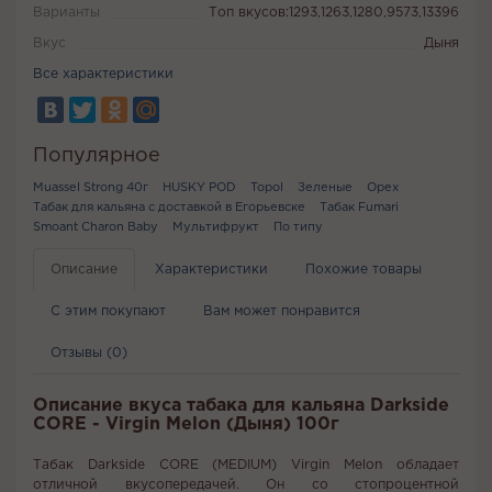
Варианты
Топ вкусов:1293,1263,1280,9573,13396
Вкус
Дыня
Все характеристики
Популярное
Muassel Strong 40г
HUSKY POD
Topol
Зеленые
Орех
Табак для кальяна с доставкой в Егорьевске
Табак Fumari
Smoant Charon Baby
Мультифрукт
По типу
Описание
Характеристики
Похожие товары
С этим покупают
Вам может понравится
Отзывы (0)
Описание вкуса табака для кальяна Darkside
CORE - Virgin Melon (Дыня) 100г
Табак Darkside CORE (MEDIUM) Virgin Melon обладает
отличной вкусопередачей. Он со стопроцентной