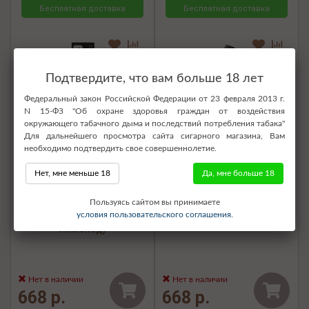
Бесплатная доставка
Бесплатная доставка
Подтвердите, что вам больше 18 лет
Федеральный закон Российской Федерации от 23 февраля 2013 г.
N 15-ФЗ "Об охране здоровья граждан от воздействия
окружающего табачного дыма и последствий потребления табака"
Для дальнейшего просмотра сайта сигарного магазина, Вам
необходимо подтвердить свое совершеннолетие.
Нет, мне меньше 18
Да, мне больше 18
Электронная сигарета SOAK
Электронная сигарета SOAK
Пользуясь сайтом вы принимаете
Pods S 3500 - Cactus
Pods S 3500 - Jello Coke
условия пользовательского соглашения.
Limonade (Кактусовый
(Мармеладная кола)
лимонад)
Нет в наличии
Нет в наличии
668 р.
668 р.