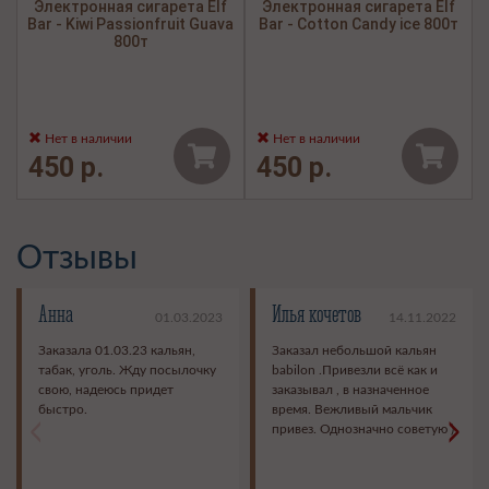
Электронная сигарета Elf
Электронная сигарета Elf
Bar - Kiwi Passionfruit Guava
Bar - Cotton Candy ice 800т
800т
Нет в наличии
Нет в наличии
450 р.
450 р.
Отзывы
Анна
Илья кочетов
01.03.2023
14.11.2022
Заказала 01.03.23 кальян,
Заказал небольшой кальян
табак, уголь. Жду посылочку
babilon .Привезли всё как и
свою, надеюсь придет
заказывал , в назначенное
быстро.
время. Вежливый мальчик
<
>
привез. Однозначно советую )