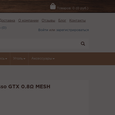
Товаров: 0 (0 руб.)
Доставка
О компании
Отзывы
Блог
Контакты
 (
0
)
Войти
или
зарегистрироваться
есь
Уголь
Аксессуары
sso GTX 0.8Ω MESH