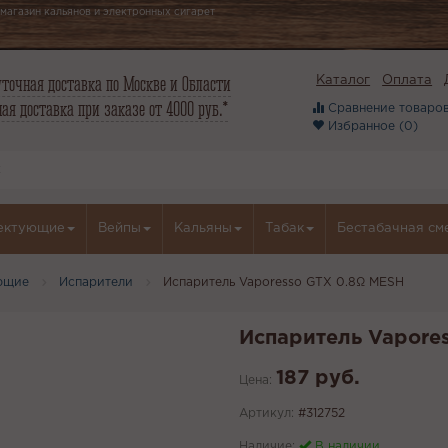
магазин кальянов и электронных сигарет
точная доставка по Москве и Области
Каталог
Оплата
ая доставка при заказе от 4000 руб.*
Сравнение товаров
Избранное (
0
)
ектующие
Вейпы
Кальяны
Табак
Бестабачная см
ющие
Испарители
Испаритель Vaporesso GTX 0.8Ω MESH
Испаритель Vapore
187 руб.
Цена:
Артикул:
#312752
Наличие:
В наличии