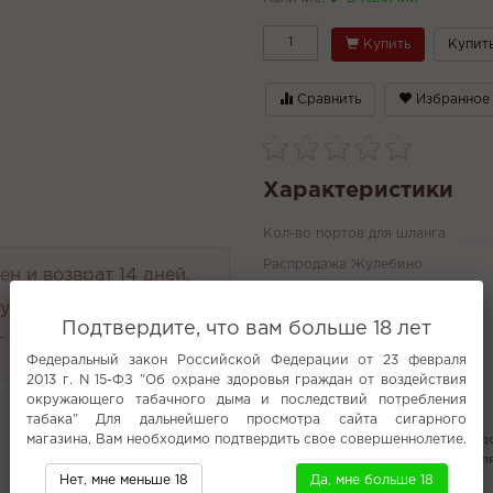
Купить
Купить
Сравнить
Избранное
Характеристики
Кол-во портов для шланга
Распродажа Жулебино
н и возврат 14 дней.
Распродажа Первомайская
руглосуточно
Подтвердите, что вам больше 18 лет
Все характеристики
 4000 руб.
Федеральный закон Российской Федерации от 23 февраля
2013 г. N 15-ФЗ "Об охране здоровья граждан от воздействия
окружающего табачного дыма и последствий потребления
Популярное
табака" Для дальнейшего просмотра сайта сигарного
магазина, Вам необходимо подтвердить свое совершеннолетие.
BOSHKI POD
Табак для кальяна с 
250 гр
Тирамису
Диффузоры для
Нет, мне меньше 18
Да, мне больше 18