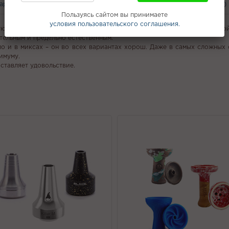
вары
С этим покупают
Вам может понравится
Отзывы (0)
Пользуясь сайтом вы принимаете
условия пользовательского соглашения.
ую газировку «Тархун» с характерными для нее сладким вкусом, легк
тельным и предельно естественным.
ло и в миксах – он во всех вариантах хорош. Даже в самых сложных
имуму.
оставляет удовольствие.