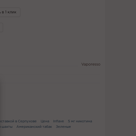
 в 1 клик
Vaporesso
доставкой в Серпухове
Цена
Inflave
5 мг никотина
 шахты
Американский табак
Зеленые