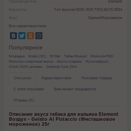
Производитель
Element
Варианты
Топ вкусов:13130,13131,7705,9073,13134
Вкус
Орехи|Мороженое
Все характеристики
Популярное
Nicaragua
Кофе (ЭС)
Elf Bar
Табак Muassel
Molecula POD
Молочно-сливочные вкусы
Кисло-сладкие
Мультифрукт
SOAK 2500 затяжек
Darkside Core 250г
Описание
Характеристики
Похожие товары
С этим покупают
Вам может понравится
Отзывы (0)
Описание вкуса табака для кальяна Element
Воздух - Gelato Al Pistaccio (Фисташковое
мороженое) 25г