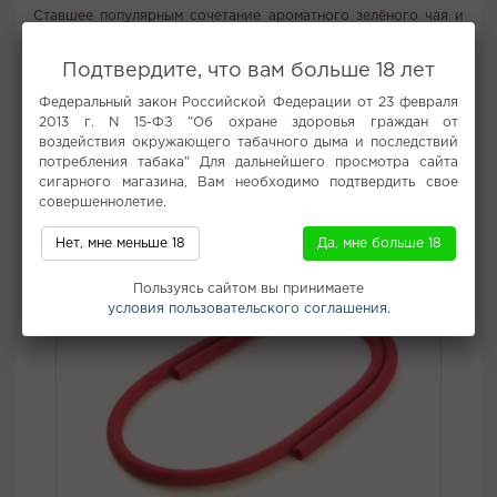
Ставшее популярным сочетание ароматного зелёного чая и
нежной, сладкой пенки из сливочного сыра, которое
окружит тебя атмосферой современного китайского рынка.
Подтвердите, что вам больше 18 лет
Вкус:
Орехи, Мороженое
Федеральный закон Российской Федерации от 23 февраля
Все вкусы табака для кальяна Element
2013 г. N 15-ФЗ "Об охране здоровья граждан от
воздействия окружающего табачного дыма и последствий
потребления табака" Для дальнейшего просмотра сайта
Не забудьте купить
сигарного магазина, Вам необходимо подтвердить свое
совершеннолетие.
Нет, мне меньше 18
Да, мне больше 18
Пользуясь сайтом вы принимаете
условия пользовательского соглашения.