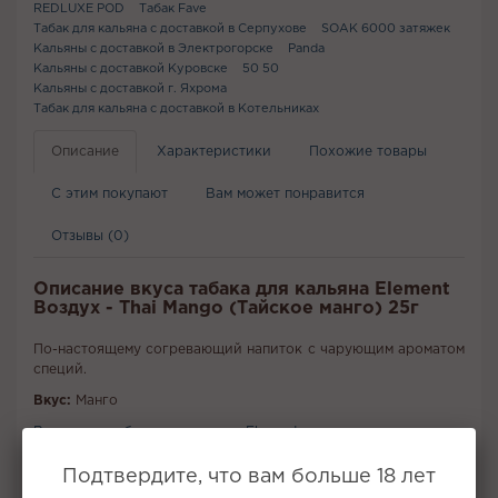
REDLUXE POD
Табак Fave
Табак для кальяна с доставкой в Серпухове
SOAK 6000 затяжек
Кальяны с доставкой в Электрогорске
Panda
Кальяны с доставкой Куровске
50 50
Кальяны с доставкой г. Яхрома
Табак для кальяна с доставкой в Котельниках
Описание
Характеристики
Похожие товары
С этим покупают
Вам может понравится
Отзывы (0)
Описание вкуса табака для кальяна Element
Воздух - Thai Mango (Тайское манго) 25г
По-настоящему согревающий напиток с чарующим ароматом
специй.
Вкус:
Манго
Все вкусы табака для кальяна Element
Подтвердите, что вам больше 18 лет
Не забудьте купить