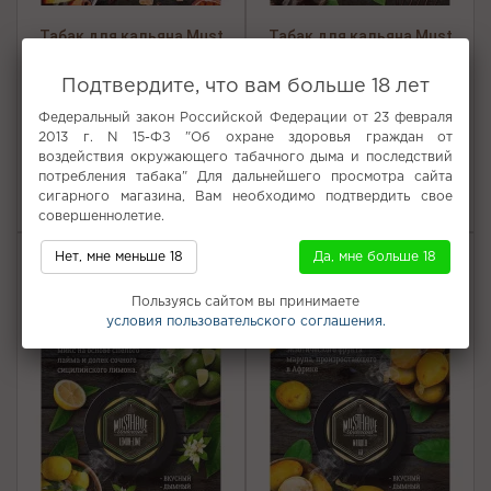
Табак для кальяна Must
Табак для кальяна Must
Have - Mulled Wine
Have - Choco Mint (Шоколад
(Глинтвейн) 250г
с мятой) 250г
Подтвердите, что вам больше 18 лет
Федеральный закон Российской Федерации от 23 февраля
2013 г. N 15-ФЗ "Об охране здоровья граждан от
воздействия окружающего табачного дыма и последствий
Нет в наличии
Нет в наличии
потребления табака" Для дальнейшего просмотра сайта
1450 р.
1450 р.
сигарного магазина, Вам необходимо подтвердить свое
совершеннолетие.
Бесплатная доставка
Бесплатная доставка
Нет, мне меньше 18
Да, мне больше 18
Пользуясь сайтом вы принимаете
условия пользовательского соглашения.