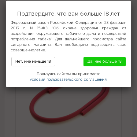
Распбэрри к оригинальному вкусу.
Вкус:
Ананас
Подтвердите, что вам больше 18 лет
Все вкусы табака для кальяна Must Have
Федеральный закон Российской Федерации от 23 февраля
2013 г. N 15-ФЗ "Об охране здоровья граждан от
воздействия окружающего табачного дыма и последствий
Не забудьте купить
потребления табака" Для дальнейшего просмотра сайта
сигарного магазина, Вам необходимо подтвердить свое
совершеннолетие.
Нет, мне меньше 18
Да, мне больше 18
Пользуясь сайтом вы принимаете
условия пользовательского соглашения.