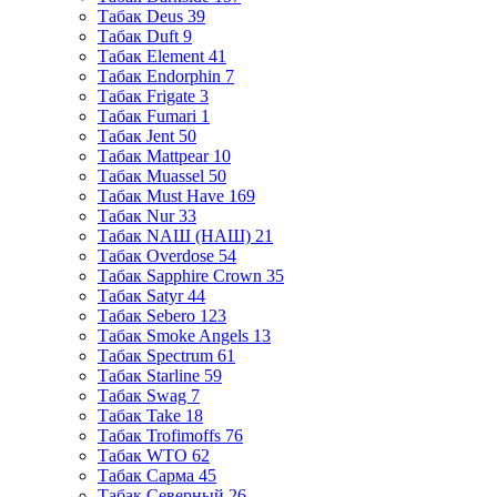
Табак Deus
39
Табак Duft
9
Табак Element
41
Табак Endorphin
7
Табак Frigate
3
Табак Fumari
1
Табак Jent
50
Табак Mattpear
10
Табак Muassel
50
Табак Must Have
169
Табак Nur
33
Табак NАШ (НАШ)
21
Табак Overdose
54
Табак Sapphire Crown
35
Табак Satyr
44
Табак Sebero
123
Табак Smoke Angels
13
Табак Spectrum
61
Табак Starline
59
Табак Swag
7
Табак Take
18
Табак Trofimoffs
76
Табак WTO
62
Табак Сарма
45
Табак Северный
26