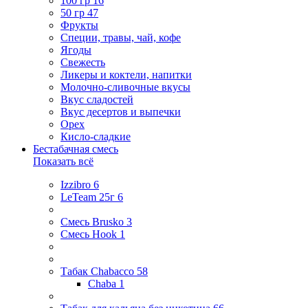
100 гр
16
50 гр
47
Фрукты
Специи, травы, чай, кофе
Ягоды
Свежесть
Ликеры и коктели, напитки
Молочно-сливочные вкусы
Вкус сладостей
Вкус десертов и выпечки
Орех
Кисло-сладкие
Бестабачная смесь
Показать всё
Izzibro
6
LeTeam 25г
6
Смесь Brusko
3
Смесь Hook
1
Табак Chabacco
58
Chaba
1