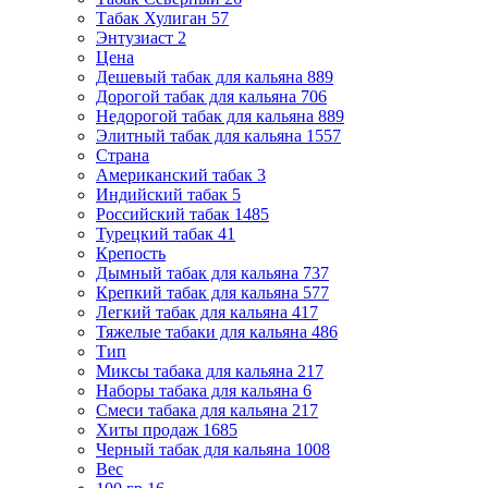
Табак Хулиган
57
Энтузиаст
2
Цена
Дешевый табак для кальяна
889
Дорогой табак для кальяна
706
Недорогой табак для кальяна
889
Элитный табак для кальяна
1557
Страна
Американский табак
3
Индийский табак
5
Российский табак
1485
Турецкий табак
41
Крепость
Дымный табак для кальяна
737
Крепкий табак для кальяна
577
Легкий табак для кальяна
417
Тяжелые табаки для кальяна
486
Тип
Миксы табака для кальяна
217
Наборы табака для кальяна
6
Смеси табака для кальяна
217
Хиты продаж
1685
Черный табак для кальяна
1008
Вес