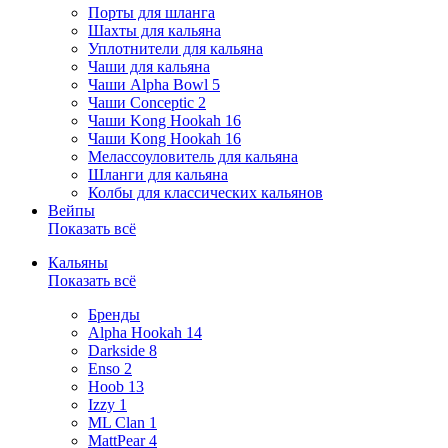
Порты для шланга
Шахты для кальяна
Уплотнители для кальяна
Чаши для кальяна
Чаши Alpha Bowl
5
Чаши Conceptic
2
Чаши Kong Hookah
16
Чаши Kong Hookah
16
Мелассоуловитель для кальяна
Шланги для кальяна
Колбы для классических кальянов
Вейпы
Показать всё
Кальяны
Показать всё
Бренды
Alpha Hookah
14
Darkside
8
Enso
2
Hoob
13
Izzy
1
ML Clan
1
MattPear
4