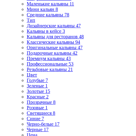
Маленькие кальяны
11
Мини кальян
8
Средние кальяны
78
Тип
Дизайнерские кальяны
47
Кальяны в кейсе
3
Кальяны для ресторанов
48
Классические кальяны
94
Оригинальные кальяны
47
Подарочные кальяны
42
Премиум кальяны
43
Профессиональные
53
Резьбовые кальяны
21
Цвет
Голубые
7
Зеленые
1
Золотые
15
Красные
2
Прозрачные
8
Розовые
1
Светящиеся
8
Синие
7
Черно-белые
17
Черные
17
Цена