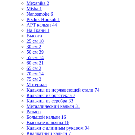
Mexanika
2
Misha
1
Nanosmoke
6
Pizduk Hookah
1
АРТ кальян
44
На Грани
1
Высота
25 см
10
30 см
2
50 см
39
55 см
14
60 см
21
65 см
2
70 см
14
75 см
2
Материал
Кальяны из нержавеющей стали
74
Кальяны из оргстекла
7
Кальяны из серебра
33
Металлический кальян
31
Размер
Большой кальян
16
Высокие кальяны
16
Кальян с длинным рукавом
94
Квадратный кальян
7