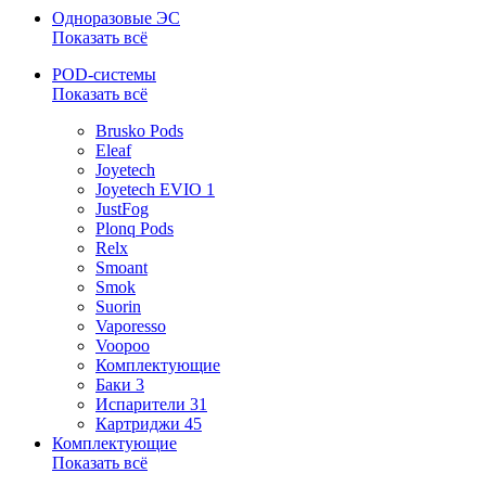
Одноразовые ЭС
Показать всё
POD-системы
Показать всё
Brusko Pods
Eleaf
Joyetech
Joyetech EVIO
1
JustFog
Plonq Pods
Relx
Smoant
Smok
Suorin
Vaporesso
Voopoo
Комплектующие
Баки
3
Испарители
31
Картриджи
45
Комплектующие
Показать всё