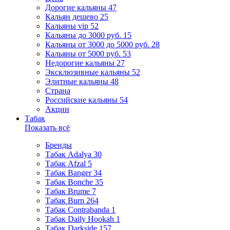
Дорогие кальяны
47
Кальян дешево
25
Кальяны vip
52
Кальяны до 3000 руб.
15
Кальяны от 3000 до 5000 руб.
28
Кальяны от 5000 руб.
53
Недорогие кальяны
27
Эксклюзивные кальяны
52
Элитные кальяны
48
Страна
Российские кальяны
54
Акции
Табак
Показать всё
Бренды
Табак Adalya
30
Табак Afzal
5
Табак Banger
34
Табак Bonche
35
Табак Brume
7
Табак Burn
264
Табак Contrabanda
1
Табак Daily Hookah
1
Табак Darkside
157